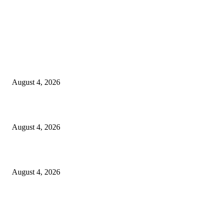
LATEST NEWS
Governu Tenke Kria Merkadu Ba Bafo Kayrala
August 4, 2026
Ministerio Edukasaun Re-Ativa Programa Saúde Eskolár
August 4, 2026
Komunidade Tibar Kontinua Buka Moris Husi Rekolla Lixu
August 4, 2026
POPULAR POSTS
TL 2009-2011 moras mental 3000 numero feto aas liu