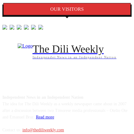
OUR VISITORS
The Dili Weekly
Indenpendet News in an Independent Nation
ABOUT US
Independent News in an Independent Nation
The idea for The Dili Weekly as a weekly newspaper came about in 2007
after a discussion between two Timorese media professionals – Otelio Ote
and Emanuel Braz.
Read more
Contact us:
info@thediliweekly.com