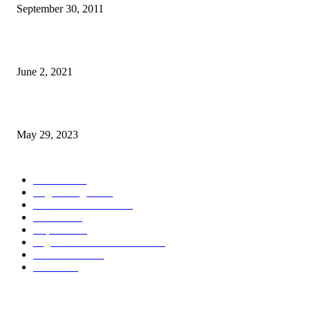
September 30, 2011
Saúde Bobonaro Hahu Promove Autoizolamentu Ba Pasiente Covid-19
June 2, 2021
Dezenvolvimentu Hakdasak Populasaun Viqueque 20% Halai Mai Díli
May 29, 2023
POPULAR CATEGORY
Notisia
2848
English Page
1874
Dezenvolvimentu
1759
Saude
1395
Kapital
1340
Seguransa/Defeza/Justisa
1297
Edukasaun
1024
Jender
922