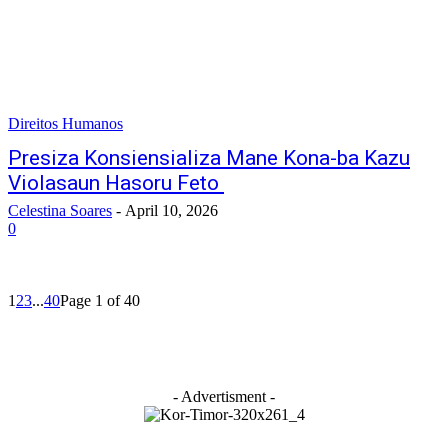
Direitos Humanos
Presiza Konsiensializa Mane Kona-ba Kazu
Violasaun Hasoru Feto
Celestina Soares
-
April 10, 2026
0
1
2
3
...
40
Page 1 of 40
- Advertisment -