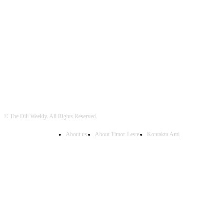
FOLLOW US
© The Dili Weekly. All Rights Reserved.
About us
About Timor-Leste
Kontaktu Ami