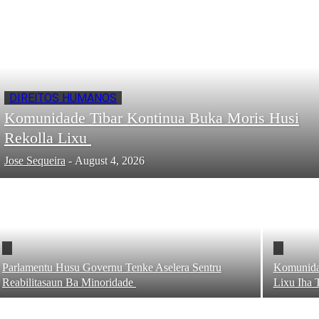
DIREITOS HUMANOS
Komunidade Tibar Kontinua Buka Moris Husi
Rekolla Lixu
Jose Sequeira
-
August 4, 2026
Parlamentu Husu Governu Tenke Aselera Sentru
Komunidad
Reabilitasaun Ba Minoridade
Lixu Iha 