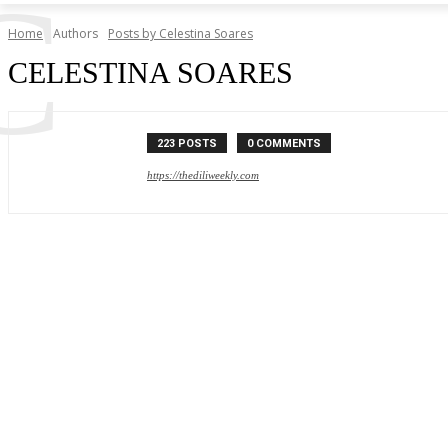
C
Home
Authors
Posts by Celestina Soares
CELESTINA SOARES
223 POSTS
0 COMMENTS
https://thediliweekly.com