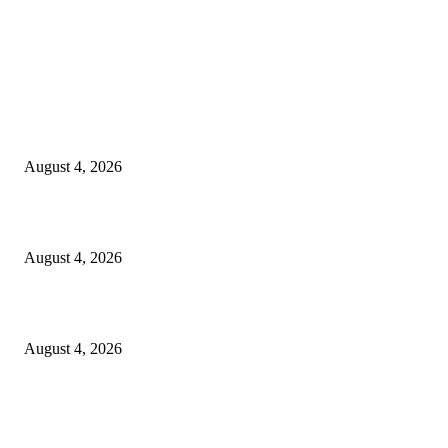
LATEST NEWS
Governu Tenke Kria Merkadu Ba Bafo Kayrala
August 4, 2026
Ministerio Edukasaun Re-Ativa Programa Saúde Eskolár
August 4, 2026
Komunidade Tibar Kontinua Buka Moris Husi Rekolla Lixu
August 4, 2026
POPULAR POSTS
TL 2009-2011 moras mental 3000 numero feto aas liu