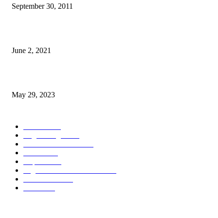
September 30, 2011
Saúde Bobonaro Hahu Promove Autoizolamentu Ba Pasiente Covid-19
June 2, 2021
Dezenvolvimentu Hakdasak Populasaun Viqueque 20% Halai Mai Díli
May 29, 2023
POPULAR CATEGORY
Notisia
2848
English Page
1874
Dezenvolvimentu
1759
Saude
1395
Kapital
1340
Seguransa/Defeza/Justisa
1297
Edukasaun
1024
Jender
922