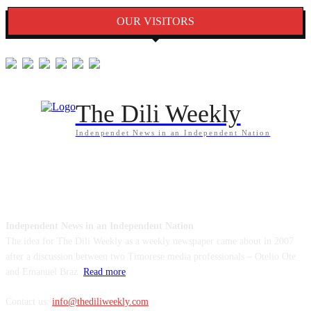
OUR VISITORS
The Dili Weekly
Indenpendet News in an Independent Nation
ABOUT US
Independent News in an Independent Nation
The idea for The Dili Weekly as a weekly newspaper came about in 2007
after a discussion between two Timorese media professionals – Otelio Ote
and Emanuel Braz.
Read more
Contact us:
info@thediliweekly.com