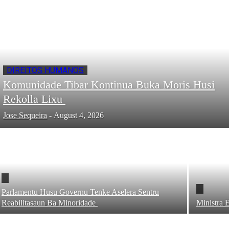
DIREITOS HUMANOS
Komunidade Tibar Kontinua Buka Moris Husi
Rekolla Lixu
Jose Sequeira
-
August 4, 2026
Parlamentu Husu Governu Tenke Aselera Sentru
Reabilitasaun Ba Minoridade
Ministra 