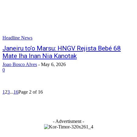
Headline News
Janeiru to’o Marsu: HNGV Rejista Bebé 68
Mate Iha Inan Nia Kanotak
Joao Bosco Alves
-
May 6, 2026
0
1
2
3
...
16
Page 2 of 16
- Advertisment -