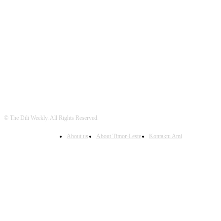
FOLLOW US
© The Dili Weekly. All Rights Reserved.
About us
About Timor-Leste
Kontaktu Ami