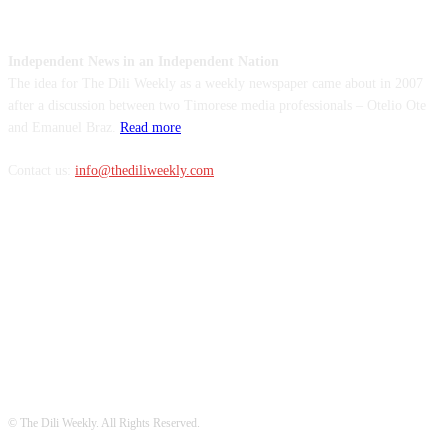
ABOUT US
Independent News in an Independent Nation
The idea for The Dili Weekly as a weekly newspaper came about in 2007
after a discussion between two Timorese media professionals – Otelio Ote
and Emanuel Braz.
Read more
Contact us:
info@thediliweekly.com
FOLLOW US
© The Dili Weekly. All Rights Reserved.