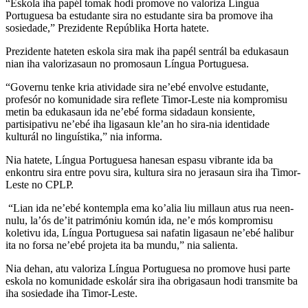
“Eskola iha papél tomak hodi promove no valoriza Língua
Portuguesa ba estudante sira no estudante sira ba promove iha
sosiedade,” Prezidente Repúblika Horta hatete.
Prezidente hateten eskola sira mak iha papél sentrál ba edukasaun
nian iha valorizasaun no promosaun Língua Portuguesa.
“Governu tenke kria atividade sira ne’ebé envolve estudante,
profesór no komunidade sira reflete Timor-Leste nia kompromisu
metin ba edukasaun ida ne’ebé forma sidadaun konsiente,
partisipativu ne’ebé iha ligasaun kle’an ho sira-nia identidade
kulturál no linguístika,” nia informa.
Nia hatete, Língua Portuguesa hanesan espasu vibrante ida ba
enkontru sira entre povu sira, kultura sira no jerasaun sira iha Timor-
Leste no CPLP.
“Lian ida ne’ebé kontempla ema ko’alia liu millaun atus rua neen-
nulu, la’ós de’it patrimóniu komún ida, ne’e mós kompromisu
koletivu ida, Língua Portuguesa sai nafatin ligasaun ne’ebé halibur
ita no forsa ne’ebé projeta ita ba mundu,” nia salienta.
Nia dehan, atu valoriza Língua Portuguesa no promove husi parte
eskola no komunidade eskolár sira iha obrigasaun hodi transmite ba
iha sosiedade iha Timor-Leste.