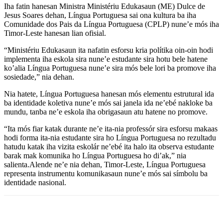
Iha fatin hanesan Ministra Ministériu Edukasaun (ME) Dulce de
Jesus Soares dehan, Língua Portuguesa sai ona kultura ba iha
Comunidade dos Pais da Língua Portuguesa (CPLP) nune’e mós iha
Timor-Leste hanesan lian ofisial.
“Ministériu Edukasaun ita nafatin esforsu kria polítika oin-oin hodi
implementa iha eskola sira nune’e estudante sira hotu bele hatene
ko’alia Língua Portuguesa nune’e sira mós bele lori ba promove iha
sosiedade,” nia dehan.
Nia hatete, Língua Portuguesa hanesan mós elementu estrutural ida
ba identidade koletiva nune’e mós sai janela ida ne’ebé nakloke ba
mundu, tanba ne’e eskola iha obrigasaun atu hatene no promove.
“Ita mós fiar katak durante ne’e ita-nia professór sira esforsu makaas
hodi forma ita-nia estudante sira ho Língua Portuguesa no rezultadu
hatudu katak iha vizita eskolár ne’ebé ita halo ita observa estudante
barak mak komunika ho Língua Portuguesa ho di’ak,” nia
salienta.Alende ne’e nia dehan, Timor-Leste, Língua Portuguesa
representa instrumentu komunikasaun nune’e mós sai símbolu ba
identidade nasional.