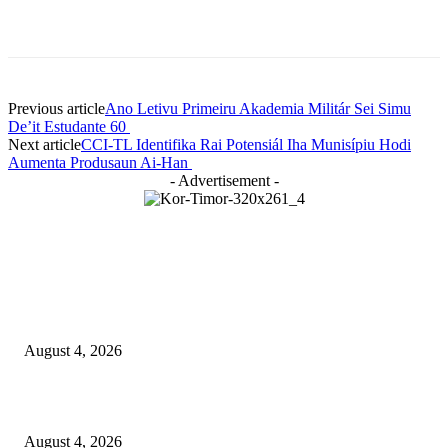
Previous article
Ano Letivu Primeiru Akademia Militár Sei Simu
De’it Estudante 60
Next article
CCI-TL Identifika Rai Potensiál Iha Munisípiu Hodi
Aumenta Produsaun Ai-Han
- Advertisement -
LATEST NEWS
Governu Tenke Kria Merkadu Ba Bafo Kayrala
August 4, 2026
Ministerio Edukasaun Re-Ativa Programa Saúde Eskolár
August 4, 2026