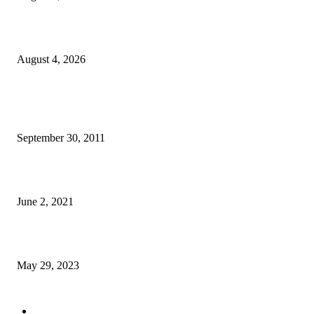
Komunidade Tibar Kontinua Buka Moris Husi Rekolla Lixu
August 4, 2026
POPULAR POSTS
TL 2009-2011 moras mental 3000 numero feto aas liu
September 30, 2011
Saúde Bobonaro Hahu Promove Autoizolamentu Ba Pasiente Covid-19
June 2, 2021
Dezenvolvimentu Hakdasak Populasaun Viqueque 20% Halai Mai Díli
May 29, 2023
POPULAR CATEGORY
Notisia
2848