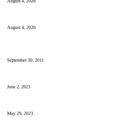
August 4, 2026
Komunidade Tibar Kontinua Buka Moris Husi Rekolla Lixu
August 4, 2026
POPULAR POSTS
TL 2009-2011 moras mental 3000 numero feto aas liu
September 30, 2011
Saúde Bobonaro Hahu Promove Autoizolamentu Ba Pasiente Covid-19
June 2, 2021
Dezenvolvimentu Hakdasak Populasaun Viqueque 20% Halai Mai Díli
May 29, 2023
POPULAR CATEGORY