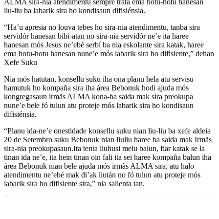
ALMA sira-nia atendimentu sempre trata ema hotu-hotu hanesan
liu-liu ba labarik sira ho kondisaun difisiénsia.
“Ha’u apresia no louva tebes ho sira-nia atendimentu, tanba sira
servidór hanesan bibi-atan no sira-nia servidór ne’e ita haree
hanesan mós Jesus ne’ebé serbí ba nia eskolante sira katak, haree
ema hotu-hotu hanesan nune’e mós labarik sira ho difisiente,” dehan
Xefe Suku
Nia mós hatutan, konsellu suku iha ona planu hela atu servisu
hamutuk ho kompaña sira iha área Bebonuk hodi ajuda mós
kongregasaun irmãs ALMA kona-ba saida mak sira preokupa
nune’e bele fó tulun atu proteje mós labarik sira ho kondisaun
difisiénsia.
“Planu ida-ne’e onestidade konsellu suku nian liu-liu ba xefe aldeia
20 de Setembro suku Bebonuk nian liuliu haree ba saida mak Irmãs
sira-nia preokupasaun.Ita tenta liuhusi meiu balun, fiar katak se la
tinan ida ne’e, ita hein tinan oin fali ita sei haree kompaña balun iha
área Bebonuk nian bele ajuda mós irmãs ALMA sira, atu halo
atendimentu ne’ebé mak di’ak liután no fó tulun atu proteje mós
labarik sira ho difisiente sira,” nia salienta tan.