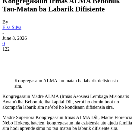
Kongregasaun Irmãs ALMA Bebonuk
Tau-Matan ba Labarik Difisiente
By
Elsa Silva
-
June 8, 2026
0
122
Kongregasaun ALMA tau matan ba labarik defisiensia
sira.
Kongregasaun Madre ALMA (Irmãs Asosiasi Lembaga Misionaris
Awam) iha Bebonuk, iha kapital Díli, serbí ho domin boot no
akompaña labarik sira ne’ebé ho kondisaun difisiensia sira.
Madre Superiora Kongregasaun Irmãs ALMA Díli, Madre Florencia
Nebo Hokeng hateten, kongregasaun nia ezisténsia atu ajuda família
sira hodi aprende simu no tau-matan ba labarik difisiente sira.