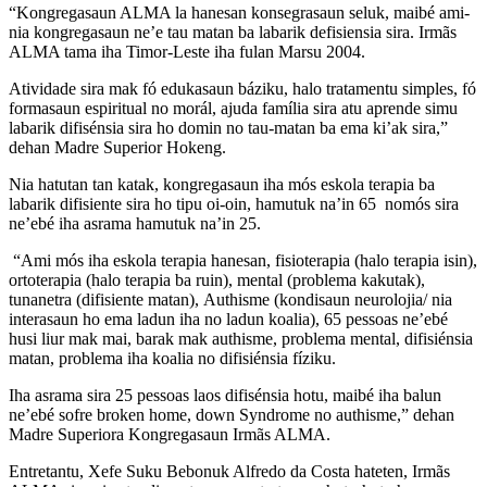
“Kongregasaun ALMA la hanesan konsegrasaun seluk, maibé ami-
nia kongregasaun ne’e tau matan ba labarik defisiensia sira. Irmãs
ALMA tama iha Timor-Leste iha fulan Marsu 2004.
Atividade sira mak fó edukasaun báziku, halo tratamentu simples, fó
formasaun espiritual no morál, ajuda família sira atu aprende simu
labarik difisénsia sira ho domin no tau-matan ba ema ki’ak sira,”
dehan Madre Superior Hokeng.
Nia hatutan tan katak, kongregasaun iha mós eskola terapia ba
labarik difisiente sira ho tipu oi-oin, hamutuk na’in 65 nomós sira
ne’ebé iha asrama hamutuk na’in 25.
“Ami mós iha eskola terapia hanesan, fisioterapia (halo terapia isin),
ortoterapia (halo terapia ba ruin), mental (problema kakutak),
tunanetra (difisiente matan), Authisme (kondisaun neurolojia/ nia
interasaun ho ema ladun iha no ladun koalia), 65 pessoas ne’ebé
husi liur mak mai, barak mak authisme, problema mental, difisiénsia
matan, problema iha koalia no difisiénsia fíziku.
Iha asrama sira 25 pessoas laos difisénsia hotu, maibé iha balun
ne’ebé sofre broken home, down Syndrome no authisme,” dehan
Madre Superiora Kongregasaun Irmãs ALMA.
Entretantu, Xefe Suku Bebonuk Alfredo da Costa hateten, Irmãs