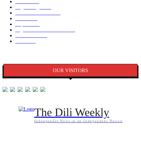
Notisia
2848
English Page
1874
Dezenvolvimentu
1759
Saude
1395
Kapital
1340
Seguransa/Defeza/Justisa
1297
Edukasaun
1024
Jender
922
OUR VISITORS
The Dili Weekly
Indenpendet News in an Independent Nation