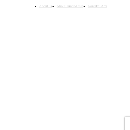
About us
About Timor-Leste
Kontaktu Ami