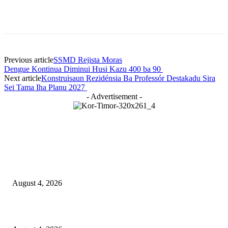
Previous article
SSMD Rejista Moras
Dengue Kontinua Diminui Husi Kazu 400 ba 90
Next article
Konstruisaun Rezidénsia Ba Professór Destakadu Sira
Sei Tama Iha Planu 2027
- Advertisement -
LATEST NEWS
Governu Tenke Kria Merkadu Ba Bafo Kayrala
August 4, 2026
Ministerio Edukasaun Re-Ativa Programa Saúde Eskolár