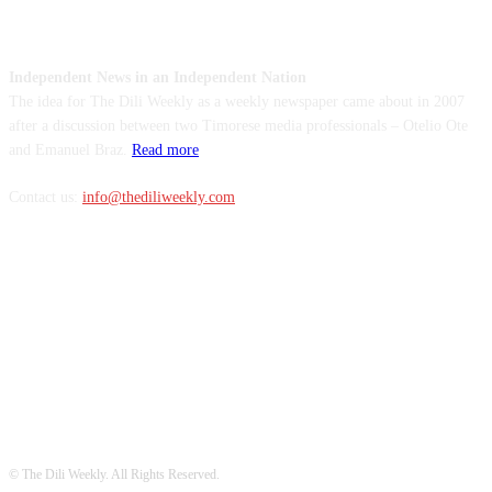
ABOUT US
Independent News in an Independent Nation
The idea for The Dili Weekly as a weekly newspaper came about in 2007
after a discussion between two Timorese media professionals – Otelio Ote
and Emanuel Braz.
Read more
Contact us:
info@thediliweekly.com
FOLLOW US
© The Dili Weekly. All Rights Reserved.