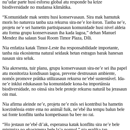
nu’udar parte husi esforsu global atu responde ba krize
biodiversidade no mudansa klimátika.
“Komunidade mak sentru husi konservasaun. Sira mak hamutuk
moris ho natureza tanba uza rekursu sira-ne’e lor-loron. Tanba ne’e,
projetu ne’e sei hametin partisipasaun komunidade husi nivel aldeia
atu forma grupu konservasaun iha kada lagoa,” dehan Manuel
Mendez iha salaun Suai Room Timor Plaza, Díli.
Nia enfatiza katak Timor-Leste iha responsabilidade importante,
tanba nia ekosistema natural seidauk hetan estragus barak hanesan
nasaun sira seluk.
Nia akresenta, tuir planu, grupu konservasaun sira-ne’e sei iha papel
atu monitoriza kondisaun lagoa, prevene destrusaun ambiente,
nomós promove prátika utilizasaun rekursu ne’ebé sustentável. Ida-
ne’e inklui edukasaun ba komunidade kona-ba importánsia
biodiversidade, no oinsá sira bele proteje rekursu naturál ba jerasaun
oin mai.
Nia afirma aleinde ne’e, projetu ne’e mós sei kontribui ba hametin
koezisténsia entre ema no animál fuik, ne’ebé iha tempu balun bele
sai fonte konflitu tanba kompetisaun ba bee no rai.
“Ho jestaun ne’ebé di’ak, esperansa katak konflitu sira ne’e bele
minimiza no ekosistema bele la’o normal,” nia esplika tan.