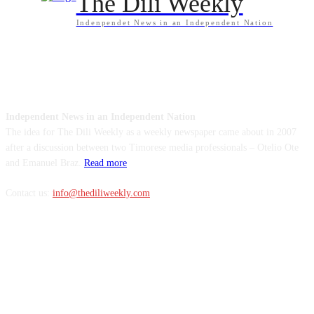
The Dili Weekly
Indenpendet News in an Independent Nation
ABOUT US
Independent News in an Independent Nation
The idea for The Dili Weekly as a weekly newspaper came about in 2007
after a discussion between two Timorese media professionals – Otelio Ote
and Emanuel Braz.
Read more
Contact us:
info@thediliweekly.com
FOLLOW US