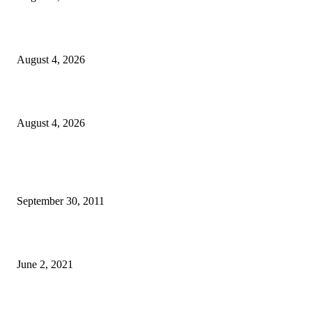
Ministerio Edukasaun Re-Ativa Programa Saúde Eskolár
August 4, 2026
Komunidade Tibar Kontinua Buka Moris Husi Rekolla Lixu
August 4, 2026
POPULAR POSTS
TL 2009-2011 moras mental 3000 numero feto aas liu
September 30, 2011
Saúde Bobonaro Hahu Promove Autoizolamentu Ba Pasiente Covid-19
June 2, 2021
Dezenvolvimentu Hakdasak Populasaun Viqueque 20% Halai Mai Díli