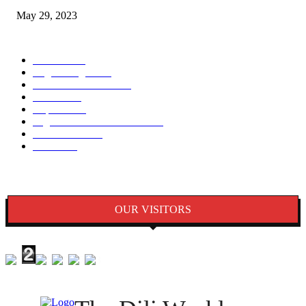
May 29, 2023
POPULAR CATEGORY
Notisia
2848
English Page
1874
Dezenvolvimentu
1759
Saude
1395
Kapital
1340
Seguransa/Defeza/Justisa
1297
Edukasaun
1024
Jender
922
OUR VISITORS