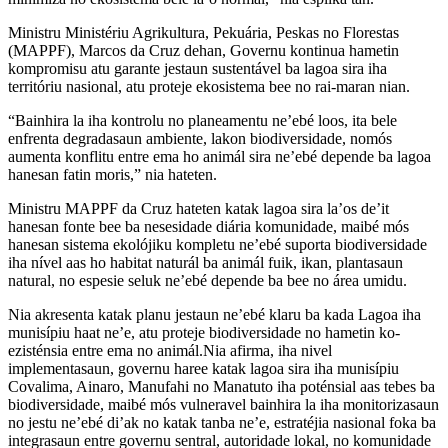
Ministru Ministériu Agrikultura, Pekuária, Peskas no Florestas
(MAPPF), Marcos da Cruz dehan, Governu kontinua hametin
kompromisu atu garante jestaun sustentável ba lagoa sira iha
territóriu nasional, atu proteje ekosistema bee no rai-maran nian.
“Bainhira la iha kontrolu no planeamentu ne’ebé loos, ita bele
enfrenta degradasaun ambiente, lakon biodiversidade, nomós
aumenta konflitu entre ema ho animál sira ne’ebé depende ba lagoa
hanesan fatin moris,” nia hateten.
Ministru MAPPF da Cruz hateten katak lagoa sira la’os de’it
hanesan fonte bee ba nesesidade diária komunidade, maibé mós
hanesan sistema ekolójiku kompletu ne’ebé suporta biodiversidade
iha nível aas ho habitat naturál ba animál fuik, ikan, plantasaun
natural, no espesie seluk ne’ebé depende ba bee no área umidu.
Nia akresenta katak planu jestaun ne’ebé klaru ba kada Lagoa iha
munisípiu haat ne’e, atu proteje biodiversidade no hametin ko-
ezisténsia entre ema no animál.Nia afirma, iha nivel
implementasaun, governu haree katak lagoa sira iha munisípiu
Covalima, Ainaro, Manufahi no Manatuto iha poténsial aas tebes ba
biodiversidade, maibé mós vulneravel bainhira la iha monitorizasaun
no jestu ne’ebé di’ak no katak tanba ne’e, estratéjia nasional foka ba
integrasaun entre governu sentral, autoridade lokal, no komunidade