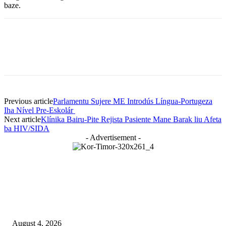
baze.
Previous article
Parlamentu Sujere ME Introdús Língua-Portugeza
Iha Nível Pre-Eskolár
Next article
Klínika Bairu-Pite Rejista Pasiente Mane Barak liu Afeta
ba HIV/SIDA
- Advertisement -
LATEST NEWS
Governu Tenke Kria Merkadu Ba Bafo Kayrala
August 4, 2026